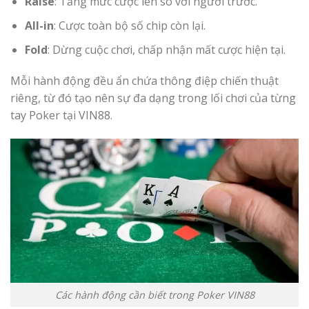
Raise
: Tăng mức cược lên so với người trước.
All-in
: Cược toàn bộ số chip còn lại.
Fold
: Dừng cuộc chơi, chấp nhận mất cược hiện tại.
Mỗi hành động đều ẩn chứa thông điệp chiến thuật
riêng, từ đó tạo nên sự đa dạng trong lối chơi của từng
tay Poker tại VIN88.
Các hành động cần biết trong Poker VIN88