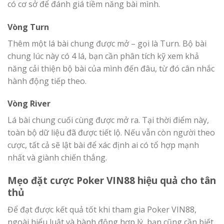
có cơ sở để đánh giá tiềm năng bài mình.
Vòng Turn
Thêm một lá bài chung được mở – gọi là Turn. Bộ bài
chung lúc này có 4 lá, bạn cần phân tích kỹ xem khả
năng cải thiện bộ bài của mình đến đâu, từ đó cân nhắc
hành động tiếp theo.
Vòng River
Lá bài chung cuối cùng được mở ra. Tại thời điểm này,
toàn bộ dữ liệu đã được tiết lộ. Nếu vẫn còn người theo
cược, tất cả sẽ lật bài để xác định ai có tổ hợp mạnh
nhất và giành chiến thắng.
Mẹo đặt cược Poker VIN88 hiệu quả cho tân
thủ
Để đạt được kết quả tốt khi tham gia Poker VIN88,
ngoài hiểu luật và hành động hợp lý, bạn cũng cần biết