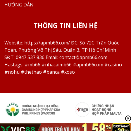
HƯỚNG DẪN
THÔNG TIN LIÊN HỆ
Website: https://apmb66.com/ ĐC: Số 72C Trần Quốc
Toản, Phường Võ Thị Sáu, Quận 3, TP Hồ Chí Minh
SĐT: 0947 537 836 Email:
contact@apmb66.com
Hastags: #mb66 #nhacaimb66 #apmb66com #casino
#nohu #thethao #banca #xoso