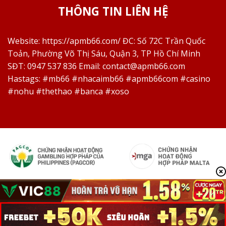
THÔNG TIN LIÊN HỆ
Website: https://apmb66.com/ ĐC: Số 72C Trần Quốc
Toản, Phường Võ Thị Sáu, Quận 3, TP Hồ Chí Minh
SĐT: 0947 537 836 Email:
contact@apmb66.com
Hastags: #mb66 #nhacaimb66 #apmb66com #casino
#nohu #thethao #banca #xoso