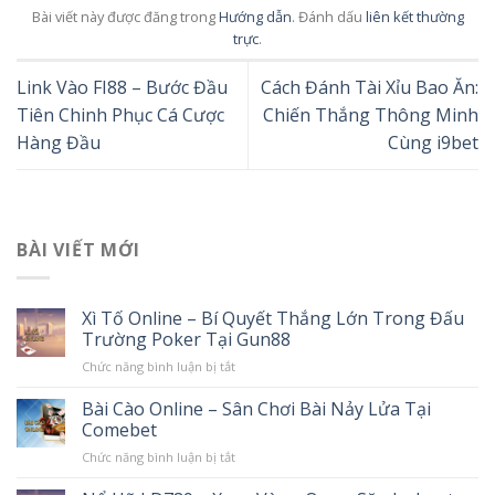
Bài viết này được đăng trong
Hướng dẫn
. Đánh dấu
liên kết thường
trực
.
Link Vào FI88 – Bước Đầu
Cách Đánh Tài Xỉu Bao Ăn:
Tiên Chinh Phục Cá Cược
Chiến Thắng Thông Minh
Hàng Đầu
Cùng i9bet
BÀI VIẾT MỚI
Xì Tố Online – Bí Quyết Thắng Lớn Trong Đấu
Trường Poker Tại Gun88
Chức năng bình luận bị tắt
ở
Xì
Tố
Bài Cào Online – Sân Chơi Bài Nảy Lửa Tại
Online
Comebet
–
Chức năng bình luận bị tắt
ở
Bí
Bài
Quyết
Cào