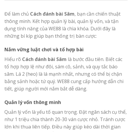
Để làm chủ
Cách đánh bài Sâm
, bạn cần chiến thuật
thông minh. Kết hợp quản lý bài, quản lý vốn, và tận
dụng tính năng của WE88 là chìa khóa. Dưới đây là
những bí kíp giúp bạn thống trị bàn cược:
Nắm vững luật chơi và tổ hợp bài
Hiểu rõ
Cách đánh bài Sâm
là bước đầu tiên. Biết các
tổ hợp hợp lệ như đôi, sám cô, sảnh, và quy tắc báo
sâm. Lá 2 (heo) là lá mạnh nhất, nhưng có thể bị chặn
bằng sảnh hoặc tứ quý. WE88 cung cấp hướng dẫn chi
tiết, giúp người mới nắm bắt dễ dàng.
Quản lý vốn thông minh
Quản lý vốn là yếu tố quan trọng. Đặt ngân sách cụ thể,
như 1 triệu chia thành 20-30 ván cược nhỏ. Tránh cược
lớn khi thua liên tiếp. Điều này giúp kéo dài thời gian