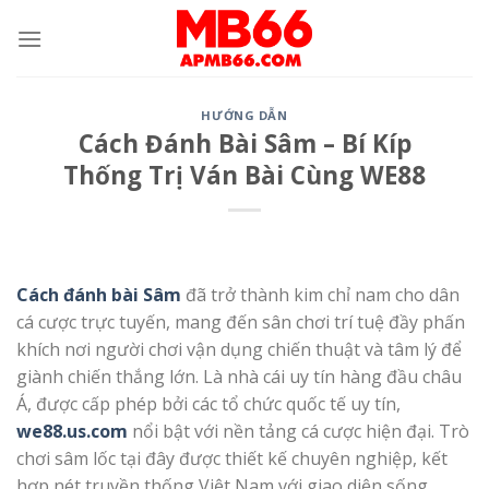
Bỏ
qua
nội
dung
HƯỚNG DẪN
Cách Đánh Bài Sâm – Bí Kíp
Thống Trị Ván Bài Cùng WE88
Cách đánh bài Sâm
đã trở thành kim chỉ nam cho dân
cá cược trực tuyến, mang đến sân chơi trí tuệ đầy phấn
khích nơi người chơi vận dụng chiến thuật và tâm lý để
giành chiến thắng lớn. Là nhà cái uy tín hàng đầu châu
Á, được cấp phép bởi các tổ chức quốc tế uy tín,
we88.us.com
nổi bật với nền tảng cá cược hiện đại. Trò
chơi sâm lốc tại đây được thiết kế chuyên nghiệp, kết
hợp nét truyền thống Việt Nam với giao diện sống