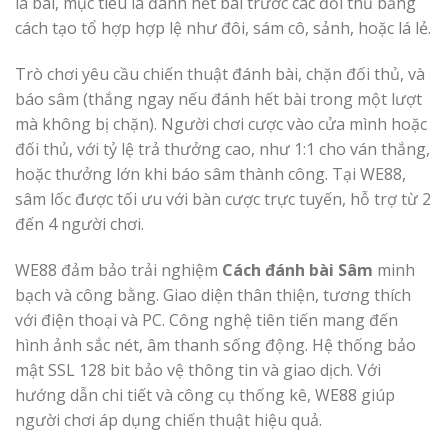
lá bài, mục tiêu là đánh hết bài trước các đối thủ bằng
cách tạo tổ hợp hợp lệ như đôi, sám cô, sảnh, hoặc lá lẻ.
Trò chơi yêu cầu chiến thuật đánh bài, chặn đối thủ, và
báo sâm (thắng ngay nếu đánh hết bài trong một lượt
mà không bị chặn). Người chơi cược vào cửa mình hoặc
đối thủ, với tỷ lệ trả thưởng cao, như 1:1 cho ván thắng,
hoặc thưởng lớn khi báo sâm thành công. Tại WE88,
sâm lốc được tối ưu với bàn cược trực tuyến, hỗ trợ từ 2
đến 4 người chơi.
WE88 đảm bảo trải nghiệm
Cách đánh bài Sâm
minh
bạch và công bằng. Giao diện thân thiện, tương thích
với điện thoại và PC. Công nghệ tiên tiến mang đến
hình ảnh sắc nét, âm thanh sống động. Hệ thống bảo
mật SSL 128 bit bảo vệ thông tin và giao dịch. Với
hướng dẫn chi tiết và công cụ thống kê, WE88 giúp
người chơi áp dụng chiến thuật hiệu quả.