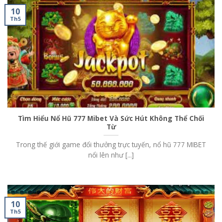
10
Th5
Tìm Hiểu Nổ Hũ 777 Mibet Và Sức Hút Không Thể Chối
Từ
Trong thế giới game đổi thưởng trực tuyến, nổ hũ 777 MIBET
nổi lên như [...]
10
Th5