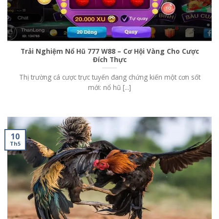
Trải Nghiệm Nổ Hũ 777 W88 – Cơ Hội Vàng Cho Cược
Đích Thực
Thị trường cá cược trực tuyến đang chứng kiến một cơn sốt
mới: nổ hũ [...]
10
Th5