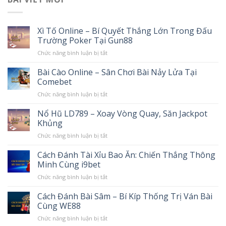
Xì Tố Online – Bí Quyết Thắng Lớn Trong Đấu
Trường Poker Tại Gun88
Chức năng bình luận bị tắt
ở
Xì
Tố
Bài Cào Online – Sân Chơi Bài Nảy Lửa Tại
Online
Comebet
–
Chức năng bình luận bị tắt
ở
Bí
Bài
Quyết
Cào
Nổ Hũ LD789 – Xoay Vòng Quay, Săn Jackpot
Thắng
Online
Khủng
Lớn
–
Trong
Chức năng bình luận bị tắt
ở
Sân
Đấu
Nổ
Chơi
Trường
Hũ
Cách Đánh Tài Xỉu Bao Ăn: Chiến Thắng Thông
Bài
Poker
LD789
Minh Cùng i9bet
Nảy
Tại
–
Lửa
Gun88
Chức năng bình luận bị tắt
ở
Xoay
Tại
Cách
Vòng
Comebet
Đánh
Cách Đánh Bài Sâm – Bí Kíp Thống Trị Ván Bài
Quay,
Tài
Cùng WE88
Săn
Xỉu
Jackpot
Chức năng bình luận bị tắt
ở
Bao
Khủng