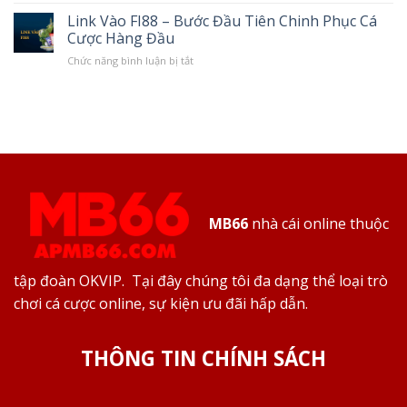
Cách
Ăn:
Đánh
Link Vào FI88 – Bước Đầu Tiên Chinh Phục Cá
Chiến
Bài
Cược Hàng Đầu
Thắng
Sâm
Thông
Chức năng bình luận bị tắt
ở
–
Minh
Link
Bí
Cùng
Vào
Kíp
i9bet
FI88
Thống
–
Trị
Bước
Ván
Đầu
Bài
Tiên
Cùng
Chinh
WE88
Phục
Cá
MB66
nhà cái online thuộc
Cược
Hàng
Đầu
tập đoàn OKVIP. Tại đây chúng tôi đa dạng thể loại trò
chơi cá cược online, sự kiện ưu đãi hấp dẫn.
THÔNG TIN CHÍNH SÁCH