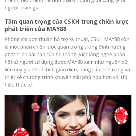
thành, tạo thành hệ sinh thái ổn định giữa công ty và
người tham gia.
Tầm quan trọng của CSKH trong chiến lược
phát triển của MAY88
Không chỉ đơn thuần hỗ trợ kỹ thuật, CSKH MAY88 còn
là một phần chiến lược quan trọng trong định hướng
phát triển dài hạn của hệ thống. Việc lắng nghe phản
hồi từ người sử dụng được MAY88 xem như nguồn dữ
liệu quý giá để cải tiến giao diện, nâng cấp tính năng và
thiết kế chương trình khuyến mãi phù hợp hơn với thị
hiếu thực tế.