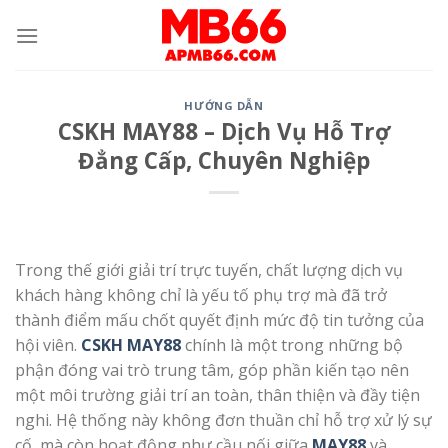
Bỏ
qua
nội
dung
HƯỚNG DẪN
CSKH MAY88 – Dịch Vụ Hỗ Trợ
Đẳng Cấp, Chuyên Nghiệp
Trong thế giới giải trí trực tuyến, chất lượng dịch vụ
khách hàng không chỉ là yếu tố phụ trợ mà đã trở
thành điểm mấu chốt quyết định mức độ tin tưởng của
hội viên.
CSKH MAY88
chính là một trong những bộ
phận đóng vai trò trung tâm, góp phần kiến tạo nên
một môi trường giải trí an toàn, thân thiện và đầy tiện
nghi. Hệ thống này không đơn thuần chỉ hỗ trợ xử lý sự
cố, mà còn hoạt động như cầu nối giữa
MAY88
và