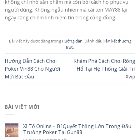
không chỉ nhờ sản phẩm mà còn bởi cách họ phục vụ
người dùng. Không ngẫu nhiên mà cái tên MAY88 lại
ngày càng chiếm lĩnh niềm tin trong cộng đồng.
Bài viết này được đăng trong
Hướng dẫn
. Đánh dấu
liên kết thường
trực
.
Hướng Dẫn Cách Chơi
Khám Phá Cách Chơi Rồng
Poker Vin88 Cho Người
Hổ Tại Hệ Thống Giải Trí
Mới Bắt Đầu
Xvip
BÀI VIẾT MỚI
Xì Tố Online – Bí Quyết Thắng Lớn Trong Đấu
Trường Poker Tại Gun88
Chức năng bình luận bị tắt
ở