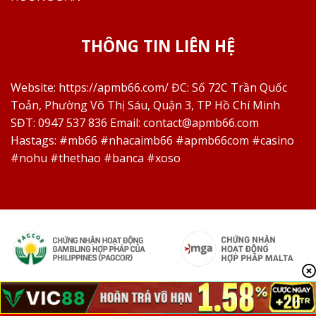
THÔNG TIN LIÊN HỆ
Website: https://apmb66.com/ ĐC: Số 72C Trần Quốc
Toản, Phường Võ Thị Sáu, Quận 3, TP Hồ Chí Minh
SĐT: 0947 537 836 Email:
contact@apmb66.com
Hastags: #mb66 #nhacaimb66 #apmb66com #casino
#nohu #thethao #banca #xoso