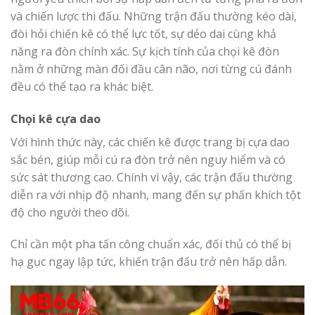
và chiến lược thi đấu. Những trận đấu thường kéo dài,
đòi hỏi chiến kê có thể lực tốt, sự dẻo dai cùng khả
năng ra đòn chính xác. Sự kịch tính của chọi kê đòn
nằm ở những màn đối đầu cân não, nơi từng cú đánh
đều có thể tạo ra khác biệt.
Chọi kê cựa dao
Với hình thức này, các chiến kê được trang bị cựa dao
sắc bén, giúp mỗi cú ra đòn trở nên nguy hiểm và có
sức sát thương cao. Chính vì vậy, các trận đấu thường
diễn ra với nhịp độ nhanh, mang đến sự phấn khích tột
độ cho người theo dõi.
Chỉ cần một pha tấn công chuẩn xác, đối thủ có thể bị
hạ gục ngay lập tức, khiến trận đấu trở nên hấp dẫn.