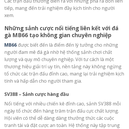
Các trận đấu thường diễn ra với những pha ra đòn liên
tiếp, mang đến trải nghiệm đầy kịch tính cho người
xem.
Những sảnh cược nổi tiếng liên kết với đá
gà MB66 tạo không gian chuyên nghiệp
MB66
được biết đến là điểm đến lý tưởng cho những
người đam mê đá gà nhờ hệ thống sảnh chơi chất
lượng và quy mô chuyên nghiệp. Với tư cách là một
thương hiệu giải trí uy tín, nền tảng này không ngừng
tổ chức các trận đấu đỉnh cao, mang lại trải nghiệm kịch
tính và hấp dẫn cho người tham gia.
SV388 – Sảnh cược hàng đầu
Nổi tiếng với nhiều chiến kê đỉnh cao, sảnh SV388 mỗi
ngày tổ chức đến hàng trăm trận đấu cực chất lượng.
Hội viên có thể dễ dàng dàng thưởng thức các cuộc
tranh tài và đặt cược an toàn. Hệ thống này tập trung